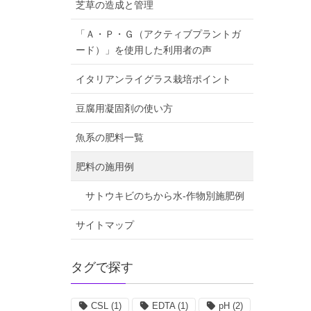
芝草の造成と管理
「Ａ・Ｐ・Ｇ（アクティブプラントガ
ード）」を使用した利用者の声
イタリアンライグラス栽培ポイント
豆腐用凝固剤の使い方
魚系の肥料一覧
肥料の施用例
サトウキビのちから水-作物別施肥例
サイトマップ
タグで探す
CSL
(1)
EDTA
(1)
pH
(2)