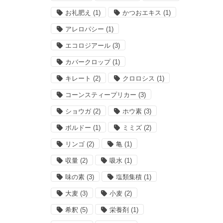
お礼肥え
(1)
かつおエキス
(1)
アレロパシー
(1)
エコロジアール
(3)
カバークロップ
(1)
キレート
(2)
クロロシス
(1)
コーンスティープリカー
(3)
ショウガ
(2)
ホウ素
(3)
ボルドー
(1)
ミミズ
(2)
リンゴ
(2)
亀
(1)
収量
(2)
吸水
(1)
味の素
(3)
塩類集積
(1)
大麦
(3)
小麦
(2)
希釈
(5)
栄養剤
(1)