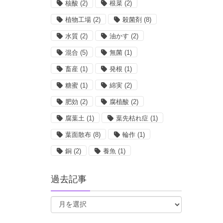
核酸
(2)
根菜
(2)
植物工場
(2)
殺菌剤
(8)
水質
(2)
油かす
(2)
混合
(5)
無菌
(1)
畜産
(1)
発根
(1)
糖蜜
(1)
綿実
(2)
肥効
(2)
腐植酸
(2)
腐葉土
(1)
葉先枯れ症
(1)
葉面散布
(8)
輪作
(1)
銅
(2)
養魚
(1)
過去記事