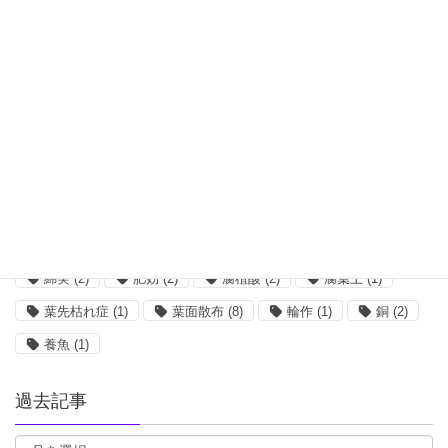
キレート
(2)
クロロシス
(1)
コーンスティープリカー
(3)
ショウガ
(2)
ホウ素
(3)
ボルドー
(1)
ミミズ
(2)
リンゴ
(2)
亀
(1)
収量
(2)
吸水
(1)
味の素
(3)
塩類集積
(1)
大麦
(3)
小麦
(2)
希釈
(5)
栄養剤
(1)
核酸
(2)
根菜
(2)
植物工場
(2)
殺菌剤
(8)
水質
(2)
油かす
(2)
混合
(5)
無菌
(1)
畜産
(1)
発根
(1)
糖蜜
(1)
綿実
(2)
肥効
(2)
腐植酸
(2)
腐葉土
(1)
葉先枯れ症
(1)
葉面散布
(8)
輪作
(1)
銅
(2)
養魚
(1)
過去記事