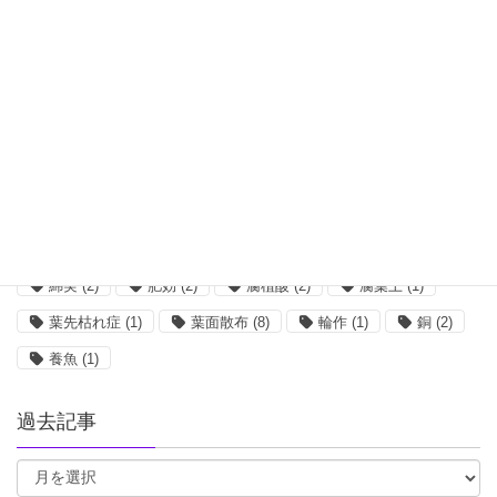
コーンスティープリカー
(3)
ショウガ
(2)
ホウ素
(3)
ボルドー
(1)
ミミズ
(2)
リンゴ
(2)
亀
(1)
収量
(2)
吸水
(1)
味の素
(3)
塩類集積
(1)
大麦
(3)
小麦
(2)
希釈
(5)
栄養剤
(1)
核酸
(2)
根菜
(2)
植物工場
(2)
殺菌剤
(8)
水質
(2)
油かす
(2)
混合
(5)
無菌
(1)
畜産
(1)
発根
(1)
糖蜜
(1)
綿実
(2)
肥効
(2)
腐植酸
(2)
腐葉土
(1)
葉先枯れ症
(1)
葉面散布
(8)
輪作
(1)
銅
(2)
養魚
(1)
過去記事