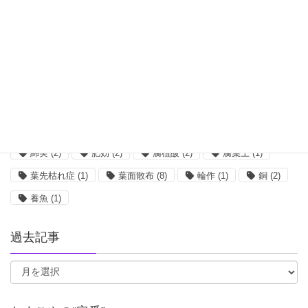
ホウ素
(3)
ボルドー
(1)
ミミズ
(2)
リンゴ
(2)
亀
(1)
収量
(2)
吸水
(1)
味の素
(3)
塩類集積
(1)
大麦
(3)
小麦
(2)
希釈
(5)
栄養剤
(1)
核酸
(2)
根菜
(2)
植物工場
(2)
殺菌剤
(8)
水質
(2)
油かす
(2)
混合
(5)
無菌
(1)
畜産
(1)
発根
(1)
糖蜜
(1)
綿実
(2)
肥効
(2)
腐植酸
(2)
腐葉土
(1)
葉先枯れ症
(1)
葉面散布
(8)
輪作
(1)
銅
(2)
養魚
(1)
過去記事