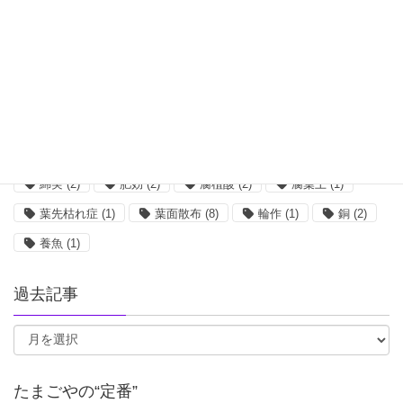
ホウ素
(3)
ボルドー
(1)
ミミズ
(2)
リンゴ
(2)
亀
(1)
収量
(2)
吸水
(1)
味の素
(3)
塩類集積
(1)
大麦
(3)
小麦
(2)
希釈
(5)
栄養剤
(1)
核酸
(2)
根菜
(2)
植物工場
(2)
殺菌剤
(8)
水質
(2)
油かす
(2)
混合
(5)
無菌
(1)
畜産
(1)
発根
(1)
糖蜜
(1)
綿実
(2)
肥効
(2)
腐植酸
(2)
腐葉土
(1)
葉先枯れ症
(1)
葉面散布
(8)
輪作
(1)
銅
(2)
養魚
(1)
過去記事
たまごやの“定番”