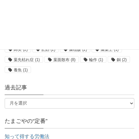
塩類集積
(1)
大麦
(3)
小麦
(2)
希釈
(5)
栄養剤
(1)
核酸
(2)
根菜
(2)
植物工場
(2)
殺菌剤
(8)
水質
(2)
油かす
(2)
混合
(5)
無菌
(1)
畜産
(1)
発根
(1)
糖蜜
(1)
綿実
(2)
肥効
(2)
腐植酸
(2)
腐葉土
(1)
葉先枯れ症
(1)
葉面散布
(8)
輪作
(1)
銅
(2)
養魚
(1)
過去記事
たまごやの“定番”
知って得する労働法