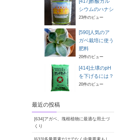
[417]酢酸カル
シウムのハナシ
23件のビュー
[590]人気のア
ガベ栽培に使う
肥料
20件のビュー
[414]土壌のpH
を下げるには？
20件のビュー
最近の投稿
[634]アガベ、塊根植物に最適な用土づ
くり
[633]多量要素だけでなく中量要素もし