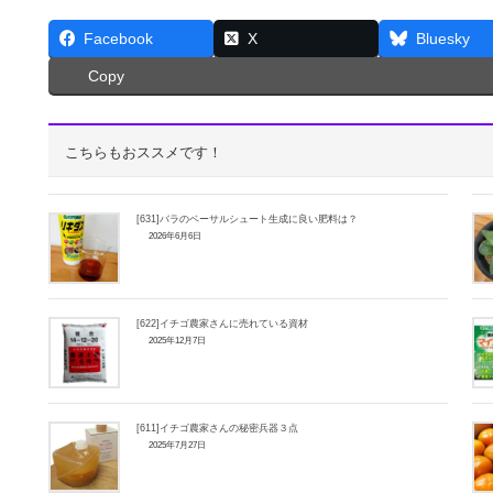
Facebook
X
Bluesky
Copy
こちらもおススメです！
[631]バラのベーサルシュート生成に良い肥料は？
2026年6月6日
[622]イチゴ農家さんに売れている資材
2025年12月7日
[611]イチゴ農家さんの秘密兵器３点
2025年7月27日