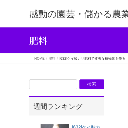
感動の園芸・儲かる農
肥料
HOME
肥料
[632]ケイ酸カリ肥料で丈夫な植物体を作る
週間ランキング
[632]ケイ酸カ