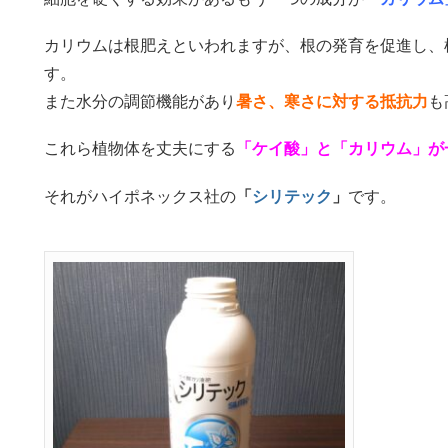
カリウムは根肥えといわれますが、根の発育を促進し、
す。
また水分の調節機能があり
暑さ、寒さに対する抵抗力
も
これら植物体を丈夫にする
「ケイ酸」と「カリウム」が
それがハイポネックス社の
「
シリテック
」
です。