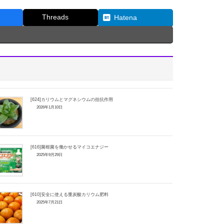
Threads
Hatena
[624]カリウムとマグネシウムの拮抗作用
2026年1月10日
[616]菌根菌を働かせるマイコエナジー
2025年9月29日
[610]安全に使える重炭酸カリウム肥料
2025年7月21日