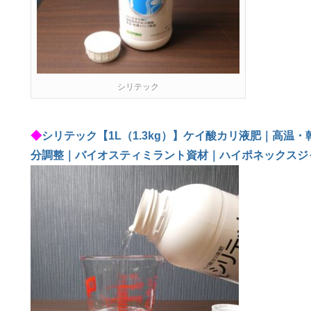
シリテック
◆
シリテック【1L（1.3kg）】ケイ酸カリ液肥｜高
分調整｜バイオスティミラント資材｜ハイポネックスジ