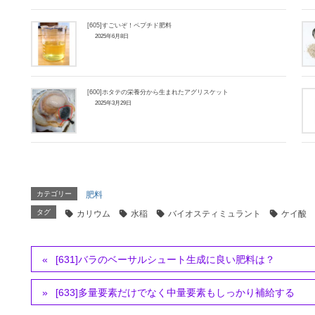
[605]すごいぞ！ペプチド肥料
2025年6月8日
[600]ホタテの栄養分から生まれたアグリスケット
2025年3月29日
カテゴリー
肥料
タグ
カリウム
水稲
バイオスティミュラント
ケイ酸
[631]バラのベーサルシュート生成に良い肥料は？
[633]多量要素だけでなく中量要素もしっかり補給する