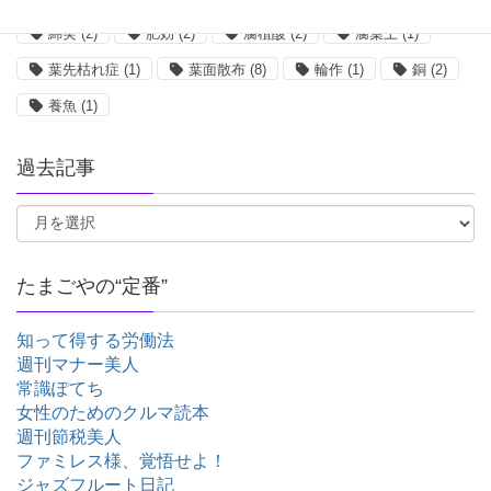
綿実
(2)
肥効
(2)
腐植酸
(2)
腐葉土
(1)
葉先枯れ症
(1)
葉面散布
(8)
輪作
(1)
銅
(2)
養魚
(1)
過去記事
たまごやの“定番”
知って得する労働法
週刊マナー美人
常識ぽてち
女性のためのクルマ読本
週刊節税美人
ファミレス様、覚悟せよ！
ジャズフルート日記