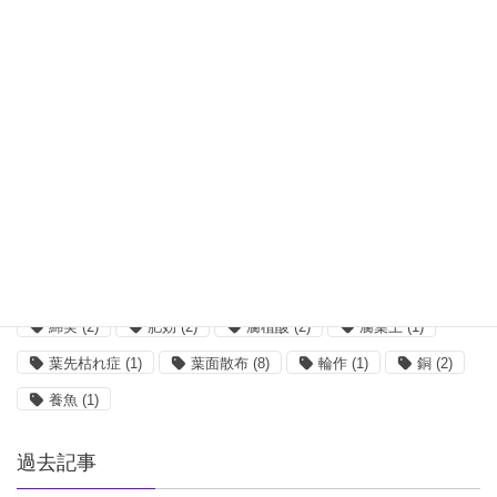
キレート
(2)
クロロシス
(1)
コーンスティープリカー
(3)
ショウガ
(2)
ホウ素
(3)
ボルドー
(1)
ミミズ
(2)
リンゴ
(2)
亀
(1)
収量
(2)
吸水
(1)
味の素
(3)
塩類集積
(1)
大麦
(3)
小麦
(2)
希釈
(5)
栄養剤
(1)
核酸
(2)
根菜
(2)
植物工場
(2)
殺菌剤
(8)
水質
(2)
油かす
(2)
混合
(5)
無菌
(1)
畜産
(1)
発根
(1)
糖蜜
(1)
綿実
(2)
肥効
(2)
腐植酸
(2)
腐葉土
(1)
葉先枯れ症
(1)
葉面散布
(8)
輪作
(1)
銅
(2)
養魚
(1)
過去記事