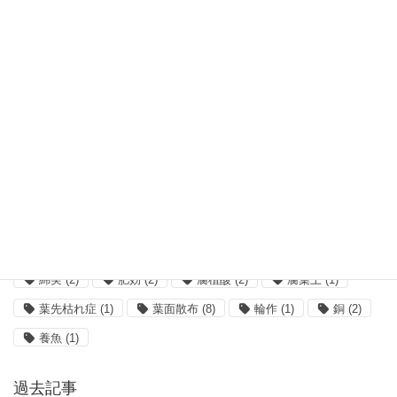
エコロジアール
(3)
カバークロップ
(1)
キレート
(2)
クロロシス
(1)
コーンスティープリカー
(3)
ショウガ
(2)
ホウ素
(3)
ボルドー
(1)
ミミズ
(2)
リンゴ
(2)
亀
(1)
収量
(2)
吸水
(1)
味の素
(3)
塩類集積
(1)
大麦
(3)
小麦
(2)
希釈
(5)
栄養剤
(1)
核酸
(2)
根菜
(2)
植物工場
(2)
殺菌剤
(8)
水質
(2)
油かす
(2)
混合
(5)
無菌
(1)
畜産
(1)
発根
(1)
糖蜜
(1)
綿実
(2)
肥効
(2)
腐植酸
(2)
腐葉土
(1)
葉先枯れ症
(1)
葉面散布
(8)
輪作
(1)
銅
(2)
養魚
(1)
過去記事