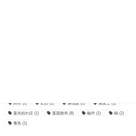
かつおエキス
(1)
アレロパシー
(1)
エコロジアール
(3)
カバークロップ
(1)
キレート
(2)
クロロシス
(1)
コーンスティープリカー
(3)
ショウガ
(2)
ホウ素
(3)
ボルドー
(1)
ミミズ
(2)
リンゴ
(2)
亀
(1)
収量
(2)
吸水
(1)
味の素
(3)
塩類集積
(1)
大麦
(3)
小麦
(2)
希釈
(5)
栄養剤
(1)
核酸
(2)
根菜
(2)
植物工場
(2)
殺菌剤
(8)
水質
(2)
油かす
(2)
混合
(5)
無菌
(1)
畜産
(1)
発根
(1)
糖蜜
(1)
綿実
(2)
肥効
(2)
腐植酸
(2)
腐葉土
(1)
葉先枯れ症
(1)
葉面散布
(8)
輪作
(1)
銅
(2)
養魚
(1)