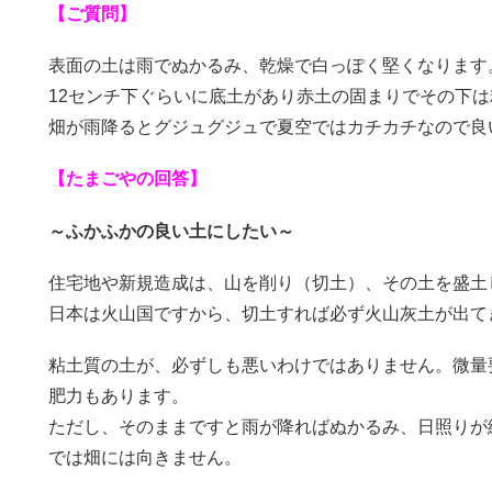
【ご質問】
表面の土は雨でぬかるみ、乾燥で白っぽく堅くなります
12センチ下ぐらいに底土があり赤土の固まりでその下
畑が雨降るとグジュグジュで夏空ではカチカチなので良
【たまごやの回答】
～ふかふかの良い土にしたい～
住宅地や新規造成は、山を削り（切土）、その土を盛土
日本は火山国ですから、切土すれば必ず火山灰土が出て
粘土質の土が、必ずしも悪いわけではありません。微量
肥力もあります。
ただし、そのままですと雨が降ればぬかるみ、日照りが
では畑には向きません。