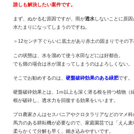
誰しも解決したい案件です。
まず、ぬかるむ原因ですが、雨が
透水
しないことに原因
水たまりになってしまうのですね。
＞12センチ下ぐらいに底土があり赤土の固まりでその
この状態は、水を溜めて使う水田などには好都合。
でも畑の場合は水が溜まってしまうのはよろしくない。
そこでお勧めするのは、
硬盤破砕効果のある緑肥
です。
硬盤破砕効果とは、1ｍ以上も深く潜る根を持つ植物（
根が破砕し、透水力を回復する効果をいいます。
プロ農家さんはセスバニアやクロタラリアなどのマメ科
馬力のある耕耘機が必要なので、家庭園芸では「えん麦
柔らかくて分解も早く、鋤き込みやすいです。