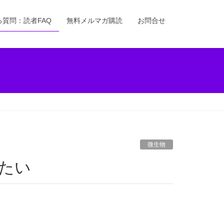
る質問：読者FAQ
無料メルマガ購読
お問合せ
微生物
したい