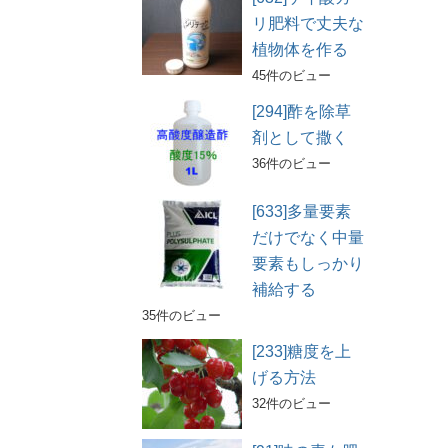
リ肥料で丈夫な
植物体を作る
45件のビュー
[294]酢を除草
剤として撒く
36件のビュー
[633]多量要素
だけでなく中量
要素もしっかり
補給する
35件のビュー
[233]糖度を上
げる方法
32件のビュー