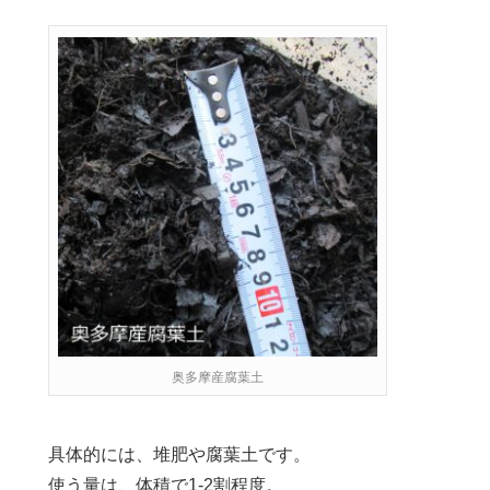
奥多摩産腐葉土
具体的には、堆肥や腐葉土です。
使う量は、体積で1-2割程度。