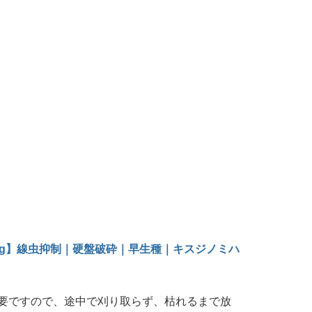
kg】線虫抑制｜硬盤破砕｜早生種｜キスジノミハ
要ですので、途中で刈り取らず、枯れるまで放