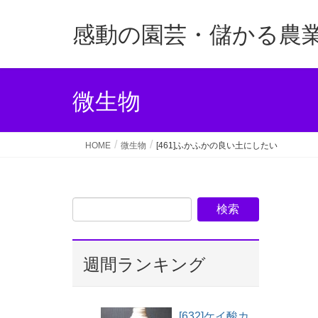
感動の園芸・儲かる農
微生物
HOME
微生物
[461]ふかふかの良い土にしたい
週間ランキング
[632]ケイ酸カ