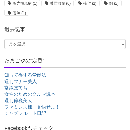
葉先枯れ症
(1)
葉面散布
(8)
輪作
(1)
銅
(2)
養魚
(1)
過去記事
たまごやの“定番”
知って得する労働法
週刊マナー美人
常識ぽてち
女性のためのクルマ読本
週刊節税美人
ファミレス様、覚悟せよ！
ジャズフルート日記
Facebookもチェック